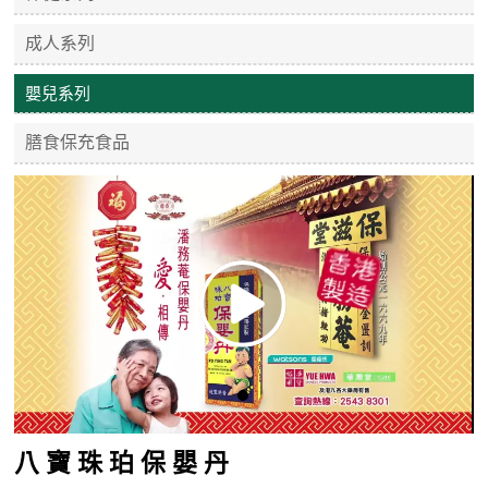
成人系列
嬰兒系列
膳食保充食品
八 寶 珠 珀 保 嬰 丹