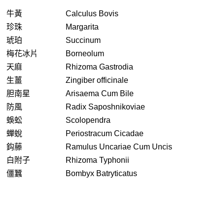
牛黃
Calculus Bovis
珍珠
Margarita
琥珀
Succinum
梅花冰片
Borneolum
天麻
Rhizoma Gastrodia
生薑
Zingiber officinale
胆南星
Arisaema Cum Bile
防風
Radix Saposhnikoviae
蜈蚣
Scolopendra
蟬蛻
Periostracum Cicadae
鈎藤
Ramulus Uncariae Cum Uncis
白附子
Rhizoma Typhonii
僵蠶
Bombyx Batryticatus