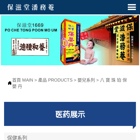

保滋堂潘務菴
首頁 MAIN
>
產品 PRODUCTS
>
嬰兒系列
>
八 寶 珠 珀 保

嬰 丹
医药展示
保健系列