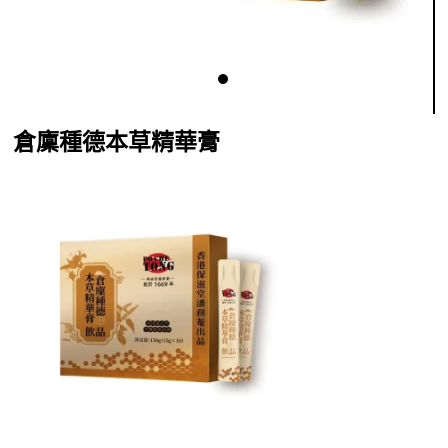
倉廩種德本草精華膏