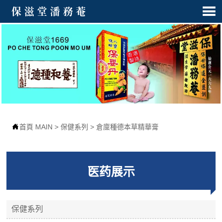

保滋堂潘務菴

首頁 MAIN
>
保健系列
>
倉廩種德本草精華膏
医药展示
保健系列